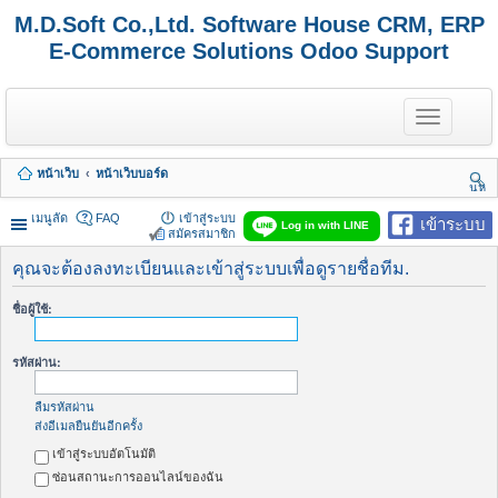
M.D.Soft Co.,Ltd. Software House CRM, ERP
E-Commerce Solutions Odoo Support
T
o
g
g
หน้าเว็บ
หน้าเว็บบอร์ด
l
นห
e
า
n
เมนูลัด
FAQ
เข้าสู่ระบบ
เข้าระบบ
Log in with LINE
a
สมัครสมาชิก
v
i
คุณจะต้องลงทะเบียนและเข้าสู่ระบบเพื่อดูรายชื่อทีม.
g
a
ชื่อผู้ใช้:
t
i
o
รหัสผ่าน:
n
ลืมรหัสผ่าน
ส่งอีเมลยืนยันอีกครั้ง
เข้าสู่ระบบอัตโนมัติ
ซ่อนสถานะการออนไลน์ของฉัน