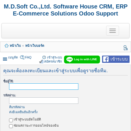
M.D.Soft Co.,Ltd. Software House CRM, ERP
E-Commerce Solutions Odoo Support
T
o
g
g
หน้าเว็บ
หน้าเว็บบอร์ด
l
นห
e
า
n
เมนูลัด
FAQ
เข้าสู่ระบบ
เข้าระบบ
Log in with LINE
a
สมัครสมาชิก
v
i
คุณจะต้องลงทะเบียนและเข้าสู่ระบบเพื่อดูรายชื่อทีม.
g
a
ชื่อผู้ใช้:
t
i
o
รหัสผ่าน:
n
ลืมรหัสผ่าน
ส่งอีเมลยืนยันอีกครั้ง
เข้าสู่ระบบอัตโนมัติ
ซ่อนสถานะการออนไลน์ของฉัน