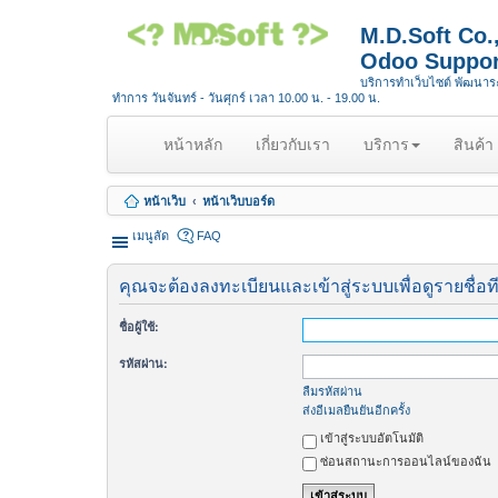
M.D.Soft Co
Odoo Suppor
บริการทำเว็บไซต์ พัฒนา
ทำการ วันจันทร์ - วันศุกร์ เวลา 10.00 น. - 19.00 น.
(
หน้าหลัก
เกี่ยวกับเรา
บริการ
สินค้า
c
u
หน้าเว็บ
หน้าเว็บบอร์ด
r
r
เมนูลัด
FAQ
e
n
คุณจะต้องลงทะเบียนและเข้าสู่ระบบเพื่อดูรายชื่อท
t
)
ชื่อผู้ใช้:
รหัสผ่าน:
ลืมรหัสผ่าน
ส่งอีเมลยืนยันอีกครั้ง
เข้าสู่ระบบอัตโนมัติ
ซ่อนสถานะการออนไลน์ของฉัน