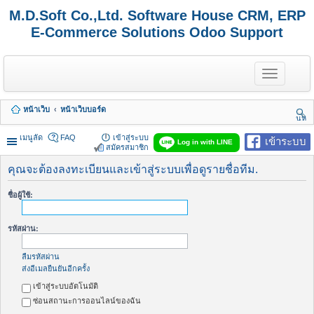
M.D.Soft Co.,Ltd. Software House CRM, ERP
E-Commerce Solutions Odoo Support
T
o
g
g
หน้าเว็บ
หน้าเว็บบอร์ด
l
นห
e
า
n
เมนูลัด
FAQ
เข้าสู่ระบบ
เข้าระบบ
Log in with LINE
a
สมัครสมาชิก
v
i
คุณจะต้องลงทะเบียนและเข้าสู่ระบบเพื่อดูรายชื่อทีม.
g
a
ชื่อผู้ใช้:
t
i
o
รหัสผ่าน:
n
ลืมรหัสผ่าน
ส่งอีเมลยืนยันอีกครั้ง
เข้าสู่ระบบอัตโนมัติ
ซ่อนสถานะการออนไลน์ของฉัน