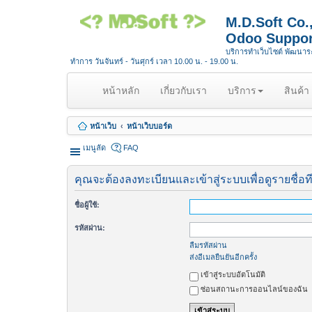
M.D.Soft Co
Odoo Suppor
บริการทำเว็บไซต์ พัฒนา
ทำการ วันจันทร์ - วันศุกร์ เวลา 10.00 น. - 19.00 น.
(
หน้าหลัก
เกี่ยวกับเรา
บริการ
สินค้า
c
u
หน้าเว็บ
หน้าเว็บบอร์ด
r
r
เมนูลัด
FAQ
e
n
คุณจะต้องลงทะเบียนและเข้าสู่ระบบเพื่อดูรายชื่อท
t
)
ชื่อผู้ใช้:
รหัสผ่าน:
ลืมรหัสผ่าน
ส่งอีเมลยืนยันอีกครั้ง
เข้าสู่ระบบอัตโนมัติ
ซ่อนสถานะการออนไลน์ของฉัน