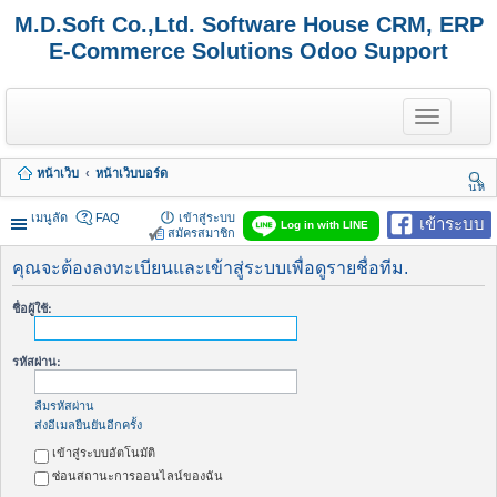
M.D.Soft Co.,Ltd. Software House CRM, ERP
E-Commerce Solutions Odoo Support
T
o
g
g
หน้าเว็บ
หน้าเว็บบอร์ด
l
นห
e
า
n
เมนูลัด
FAQ
เข้าสู่ระบบ
เข้าระบบ
Log in with LINE
a
สมัครสมาชิก
v
i
คุณจะต้องลงทะเบียนและเข้าสู่ระบบเพื่อดูรายชื่อทีม.
g
a
ชื่อผู้ใช้:
t
i
o
รหัสผ่าน:
n
ลืมรหัสผ่าน
ส่งอีเมลยืนยันอีกครั้ง
เข้าสู่ระบบอัตโนมัติ
ซ่อนสถานะการออนไลน์ของฉัน