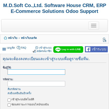
M.D.Soft Co.,Ltd. Software House CRM, ERP
E-Commerce Solutions Odoo Support
T
o
g
g
หน้าเว็บ
หน้าเว็บบอร์ด
l
นห
e
า
n
เมนูลัด
FAQ
เข้าสู่ระบบ
เข้าระบบ
Log in with LINE
a
สมัครสมาชิก
v
i
คุณจะต้องลงทะเบียนและเข้าสู่ระบบเพื่อดูรายชื่อทีม.
g
a
ชื่อผู้ใช้:
t
i
o
รหัสผ่าน:
n
ลืมรหัสผ่าน
ส่งอีเมลยืนยันอีกครั้ง
เข้าสู่ระบบอัตโนมัติ
ซ่อนสถานะการออนไลน์ของฉัน