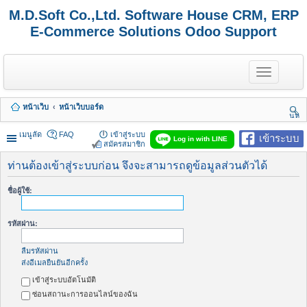
M.D.Soft Co.,Ltd. Software House CRM, ERP
E-Commerce Solutions Odoo Support
T
o
g
g
หน้าเว็บ
หน้าเว็บบอร์ด
l
นห
e
า
n
เมนูลัด
FAQ
เข้าสู่ระบบ
เข้าระบบ
Log in with LINE
a
สมัครสมาชิก
v
i
ท่านต้องเข้าสู่ระบบก่อน จึงจะสามารถดูข้อมูลส่วนตัวได้
g
a
ชื่อผู้ใช้:
t
i
o
รหัสผ่าน:
n
ลืมรหัสผ่าน
ส่งอีเมลยืนยันอีกครั้ง
เข้าสู่ระบบอัตโนมัติ
ซ่อนสถานะการออนไลน์ของฉัน