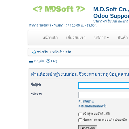
M.D.Soft Co
Odoo Suppor
บริการทำเว็บไซต์ พัฒนา
ทำการ วันจันทร์ - วันศุกร์ เวลา 10.00 น. - 19.00 น.
(
หน้าหลัก
เกี่ยวกับเรา
บริการ
สินค้า
c
u
หน้าเว็บ
หน้าเว็บบอร์ด
r
r
เมนูลัด
FAQ
e
n
ท่านต้องเข้าสู่ระบบก่อน จึงจะสามารถดูข้อมูลส่วน
t
)
ชื่อผู้ใช้:
รหัสผ่าน:
ลืมรหัสผ่าน
ส่งอีเมลยืนยันอีกครั้ง
เข้าสู่ระบบอัตโนมัติ
ซ่อนสถานะการออนไลน์ของฉัน