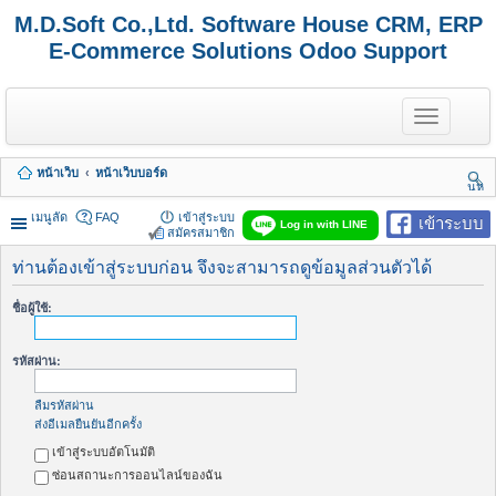
M.D.Soft Co.,Ltd. Software House CRM, ERP
E-Commerce Solutions Odoo Support
T
o
g
g
หน้าเว็บ
หน้าเว็บบอร์ด
l
นห
e
า
n
เมนูลัด
FAQ
เข้าสู่ระบบ
เข้าระบบ
Log in with LINE
a
สมัครสมาชิก
v
i
ท่านต้องเข้าสู่ระบบก่อน จึงจะสามารถดูข้อมูลส่วนตัวได้
g
a
ชื่อผู้ใช้:
t
i
o
รหัสผ่าน:
n
ลืมรหัสผ่าน
ส่งอีเมลยืนยันอีกครั้ง
เข้าสู่ระบบอัตโนมัติ
ซ่อนสถานะการออนไลน์ของฉัน