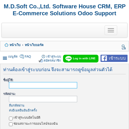
M.D.Soft Co.,Ltd. Software House CRM, ERP
E-Commerce Solutions Odoo Support
T
o
g
g
หน้าเว็บ
หน้าเว็บบอร์ด
l
นห
e
า
n
เมนูลัด
FAQ
เข้าสู่ระบบ
เข้าระบบ
Log in with LINE
a
สมัครสมาชิก
v
i
ท่านต้องเข้าสู่ระบบก่อน จึงจะสามารถดูข้อมูลส่วนตัวได้
g
a
ชื่อผู้ใช้:
t
i
o
รหัสผ่าน:
n
ลืมรหัสผ่าน
ส่งอีเมลยืนยันอีกครั้ง
เข้าสู่ระบบอัตโนมัติ
ซ่อนสถานะการออนไลน์ของฉัน