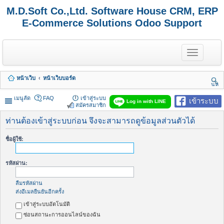
M.D.Soft Co.,Ltd. Software House CRM, ERP
E-Commerce Solutions Odoo Support
T
o
g
g
หน้าเว็บ
หน้าเว็บบอร์ด
l
นห
e
า
n
เมนูลัด
FAQ
เข้าสู่ระบบ
เข้าระบบ
Log in with LINE
a
สมัครสมาชิก
v
i
ท่านต้องเข้าสู่ระบบก่อน จึงจะสามารถดูข้อมูลส่วนตัวได้
g
a
ชื่อผู้ใช้:
t
i
o
รหัสผ่าน:
n
ลืมรหัสผ่าน
ส่งอีเมลยืนยันอีกครั้ง
เข้าสู่ระบบอัตโนมัติ
ซ่อนสถานะการออนไลน์ของฉัน