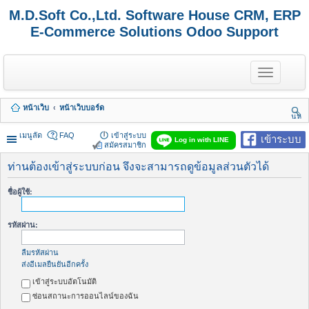
M.D.Soft Co.,Ltd. Software House CRM, ERP
E-Commerce Solutions Odoo Support
T
o
g
g
หน้าเว็บ
หน้าเว็บบอร์ด
l
นห
e
า
n
เมนูลัด
FAQ
เข้าสู่ระบบ
เข้าระบบ
Log in with LINE
a
สมัครสมาชิก
v
i
ท่านต้องเข้าสู่ระบบก่อน จึงจะสามารถดูข้อมูลส่วนตัวได้
g
a
ชื่อผู้ใช้:
t
i
o
รหัสผ่าน:
n
ลืมรหัสผ่าน
ส่งอีเมลยืนยันอีกครั้ง
เข้าสู่ระบบอัตโนมัติ
ซ่อนสถานะการออนไลน์ของฉัน