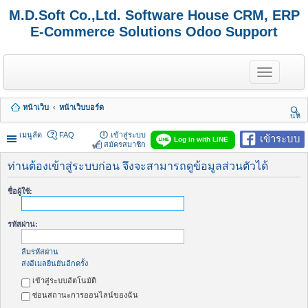
M.D.Soft Co.,Ltd. Software House CRM, ERP
E-Commerce Solutions Odoo Support
T
o
g
g
หน้าเว็บ
หน้าเว็บบอร์ด
l
นห
e
า
n
เมนูลัด
FAQ
เข้าสู่ระบบ
เข้าระบบ
Log in with LINE
a
สมัครสมาชิก
v
i
ท่านต้องเข้าสู่ระบบก่อน จึงจะสามารถดูข้อมูลส่วนตัวได้
g
a
ชื่อผู้ใช้:
t
i
o
รหัสผ่าน:
n
ลืมรหัสผ่าน
ส่งอีเมลยืนยันอีกครั้ง
เข้าสู่ระบบอัตโนมัติ
ซ่อนสถานะการออนไลน์ของฉัน