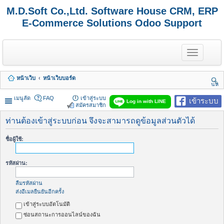
M.D.Soft Co.,Ltd. Software House CRM, ERP
E-Commerce Solutions Odoo Support
T
o
g
g
หน้าเว็บ
หน้าเว็บบอร์ด
l
นห
e
า
n
เมนูลัด
FAQ
เข้าสู่ระบบ
เข้าระบบ
Log in with LINE
a
สมัครสมาชิก
v
i
ท่านต้องเข้าสู่ระบบก่อน จึงจะสามารถดูข้อมูลส่วนตัวได้
g
a
ชื่อผู้ใช้:
t
i
o
รหัสผ่าน:
n
ลืมรหัสผ่าน
ส่งอีเมลยืนยันอีกครั้ง
เข้าสู่ระบบอัตโนมัติ
ซ่อนสถานะการออนไลน์ของฉัน