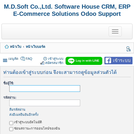
M.D.Soft Co.,Ltd. Software House CRM, ERP
E-Commerce Solutions Odoo Support
T
o
g
g
หน้าเว็บ
หน้าเว็บบอร์ด
l
นห
e
า
n
เมนูลัด
FAQ
เข้าสู่ระบบ
เข้าระบบ
Log in with LINE
a
สมัครสมาชิก
v
i
ท่านต้องเข้าสู่ระบบก่อน จึงจะสามารถดูข้อมูลส่วนตัวได้
g
a
ชื่อผู้ใช้:
t
i
o
รหัสผ่าน:
n
ลืมรหัสผ่าน
ส่งอีเมลยืนยันอีกครั้ง
เข้าสู่ระบบอัตโนมัติ
ซ่อนสถานะการออนไลน์ของฉัน