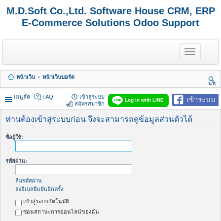
M.D.Soft Co.,Ltd. Software House CRM, ERP
E-Commerce Solutions Odoo Support
T
o
g
g
หน้าเว็บ
หน้าเว็บบอร์ด
l
นห
e
า
n
เมนูลัด
FAQ
เข้าสู่ระบบ
เข้าระบบ
Log in with LINE
a
สมัครสมาชิก
v
i
ท่านต้องเข้าสู่ระบบก่อน จึงจะสามารถดูข้อมูลส่วนตัวได้
g
a
ชื่อผู้ใช้:
t
i
o
รหัสผ่าน:
n
ลืมรหัสผ่าน
ส่งอีเมลยืนยันอีกครั้ง
เข้าสู่ระบบอัตโนมัติ
ซ่อนสถานะการออนไลน์ของฉัน