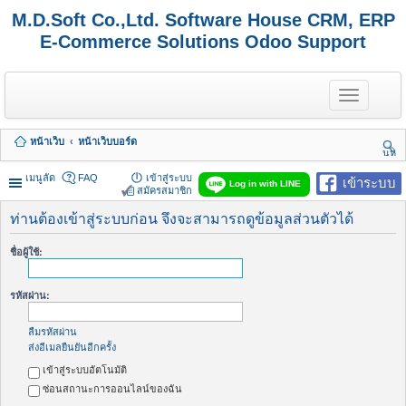
M.D.Soft Co.,Ltd. Software House CRM, ERP
E-Commerce Solutions Odoo Support
T
o
g
g
หน้าเว็บ
หน้าเว็บบอร์ด
l
นห
e
า
n
เมนูลัด
FAQ
เข้าสู่ระบบ
เข้าระบบ
Log in with LINE
a
สมัครสมาชิก
v
i
ท่านต้องเข้าสู่ระบบก่อน จึงจะสามารถดูข้อมูลส่วนตัวได้
g
a
ชื่อผู้ใช้:
t
i
o
รหัสผ่าน:
n
ลืมรหัสผ่าน
ส่งอีเมลยืนยันอีกครั้ง
เข้าสู่ระบบอัตโนมัติ
ซ่อนสถานะการออนไลน์ของฉัน