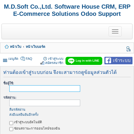
M.D.Soft Co.,Ltd. Software House CRM, ERP
E-Commerce Solutions Odoo Support
T
o
g
g
หน้าเว็บ
หน้าเว็บบอร์ด
l
นห
e
า
n
เมนูลัด
FAQ
เข้าสู่ระบบ
เข้าระบบ
Log in with LINE
a
สมัครสมาชิก
v
i
ท่านต้องเข้าสู่ระบบก่อน จึงจะสามารถดูข้อมูลส่วนตัวได้
g
a
ชื่อผู้ใช้:
t
i
o
รหัสผ่าน:
n
ลืมรหัสผ่าน
ส่งอีเมลยืนยันอีกครั้ง
เข้าสู่ระบบอัตโนมัติ
ซ่อนสถานะการออนไลน์ของฉัน