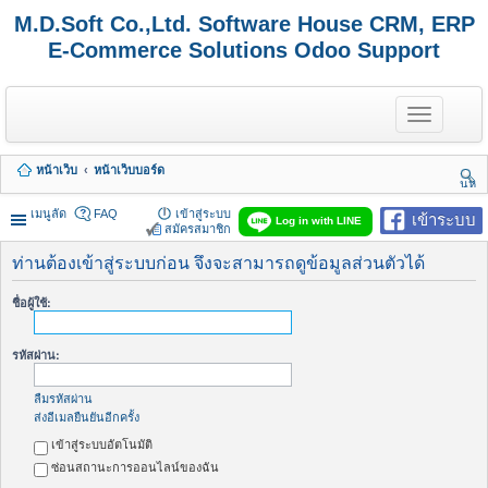
M.D.Soft Co.,Ltd. Software House CRM, ERP
E-Commerce Solutions Odoo Support
T
o
g
g
หน้าเว็บ
หน้าเว็บบอร์ด
l
นห
e
า
n
เมนูลัด
FAQ
เข้าสู่ระบบ
เข้าระบบ
Log in with LINE
a
สมัครสมาชิก
v
i
ท่านต้องเข้าสู่ระบบก่อน จึงจะสามารถดูข้อมูลส่วนตัวได้
g
a
ชื่อผู้ใช้:
t
i
o
รหัสผ่าน:
n
ลืมรหัสผ่าน
ส่งอีเมลยืนยันอีกครั้ง
เข้าสู่ระบบอัตโนมัติ
ซ่อนสถานะการออนไลน์ของฉัน