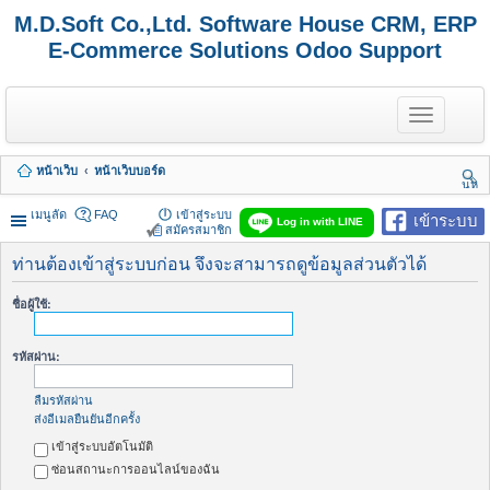
M.D.Soft Co.,Ltd. Software House CRM, ERP
E-Commerce Solutions Odoo Support
T
o
g
g
หน้าเว็บ
หน้าเว็บบอร์ด
l
นห
e
า
n
เมนูลัด
FAQ
เข้าสู่ระบบ
เข้าระบบ
Log in with LINE
a
สมัครสมาชิก
v
i
ท่านต้องเข้าสู่ระบบก่อน จึงจะสามารถดูข้อมูลส่วนตัวได้
g
a
ชื่อผู้ใช้:
t
i
o
รหัสผ่าน:
n
ลืมรหัสผ่าน
ส่งอีเมลยืนยันอีกครั้ง
เข้าสู่ระบบอัตโนมัติ
ซ่อนสถานะการออนไลน์ของฉัน