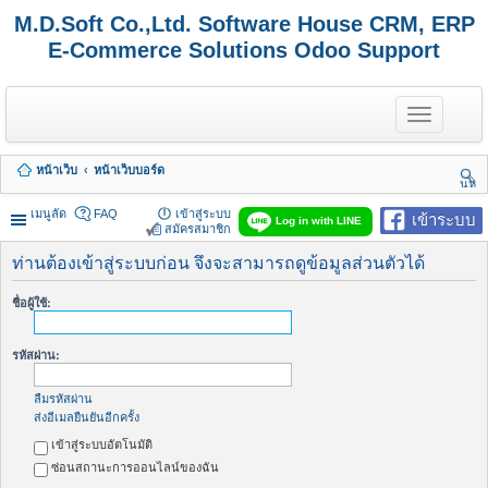
M.D.Soft Co.,Ltd. Software House CRM, ERP
E-Commerce Solutions Odoo Support
T
o
g
g
หน้าเว็บ
หน้าเว็บบอร์ด
l
นห
e
า
n
เมนูลัด
FAQ
เข้าสู่ระบบ
เข้าระบบ
Log in with LINE
a
สมัครสมาชิก
v
i
ท่านต้องเข้าสู่ระบบก่อน จึงจะสามารถดูข้อมูลส่วนตัวได้
g
a
ชื่อผู้ใช้:
t
i
o
รหัสผ่าน:
n
ลืมรหัสผ่าน
ส่งอีเมลยืนยันอีกครั้ง
เข้าสู่ระบบอัตโนมัติ
ซ่อนสถานะการออนไลน์ของฉัน