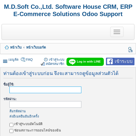
M.D.Soft Co.,Ltd. Software House CRM, ERP
E-Commerce Solutions Odoo Support
T
o
g
g
หน้าเว็บ
หน้าเว็บบอร์ด
l
นห
e
า
n
เมนูลัด
FAQ
เข้าสู่ระบบ
เข้าระบบ
Log in with LINE
a
สมัครสมาชิก
v
i
ท่านต้องเข้าสู่ระบบก่อน จึงจะสามารถดูข้อมูลส่วนตัวได้
g
a
ชื่อผู้ใช้:
t
i
o
รหัสผ่าน:
n
ลืมรหัสผ่าน
ส่งอีเมลยืนยันอีกครั้ง
เข้าสู่ระบบอัตโนมัติ
ซ่อนสถานะการออนไลน์ของฉัน