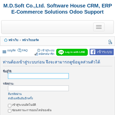
M.D.Soft Co.,Ltd. Software House CRM, ERP
E-Commerce Solutions Odoo Support
T
o
g
g
หน้าเว็บ
หน้าเว็บบอร์ด
l
นห
e
า
n
เมนูลัด
FAQ
เข้าสู่ระบบ
เข้าระบบ
Log in with LINE
a
สมัครสมาชิก
v
i
ท่านต้องเข้าสู่ระบบก่อน จึงจะสามารถดูข้อมูลส่วนตัวได้
g
a
ชื่อผู้ใช้:
t
i
o
รหัสผ่าน:
n
ลืมรหัสผ่าน
ส่งอีเมลยืนยันอีกครั้ง
เข้าสู่ระบบอัตโนมัติ
ซ่อนสถานะการออนไลน์ของฉัน