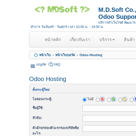
M.D.Soft Co
Odoo Suppor
บริการทำเว็บไซต์ พัฒนา
ทำการ วันจันทร์ - วันศุกร์ เวลา 10.00 น. - 19.00 น.
(
หน้าหลัก
เกี่ยวกับเรา
บริการ
สินค้า
c
u
หน้าเว็บ
หน้าเว็บบอร์ด
Odoo Hosting
r
r
เมนูลัด
FAQ
e
n
Odoo Hosting
t
)
ตั้งกระทู้ใหม่
ไม่มี
ไอคอนกระทู้:
ชื่อผู้ใช้:
หัวข้อ:
ตัวอักษรสองตัวแรกของบริษัทคือ
อะไร: