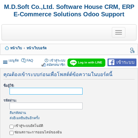
M.D.Soft Co.,Ltd. Software House CRM, ERP
E-Commerce Solutions Odoo Support
T
o
g
g
หน้าเว็บ
หน้าเว็บบอร์ด
l
นห
e
า
n
เมนูลัด
FAQ
เข้าสู่ระบบ
เข้าระบบ
Log in with LINE
a
สมัครสมาชิก
v
i
คุณต้องเข้าระบบก่อนเพื่อโพสต์ต์ข้อความในบอร์ดนี้
g
a
ชื่อผู้ใช้:
t
i
o
รหัสผ่าน:
n
ลืมรหัสผ่าน
ส่งอีเมลยืนยันอีกครั้ง
เข้าสู่ระบบอัตโนมัติ
ซ่อนสถานะการออนไลน์ของฉัน