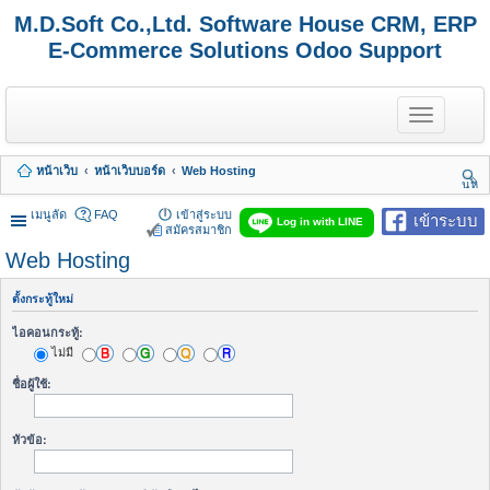
M.D.Soft Co.,Ltd. Software House CRM, ERP
E-Commerce Solutions Odoo Support
T
o
g
g
หน้าเว็บ
หน้าเว็บบอร์ด
Web Hosting
l
นห
e
า
n
เมนูลัด
FAQ
เข้าสู่ระบบ
เข้าระบบ
Log in with LINE
a
สมัครสมาชิก
v
Web Hosting
i
g
a
ตั้งกระทู้ใหม่
t
i
ไอคอนกระทู้:
o
ไม่มี
n
ชื่อผู้ใช้:
หัวข้อ: