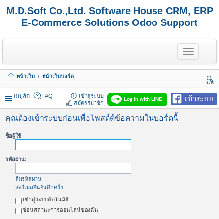
M.D.Soft Co.,Ltd. Software House CRM, ERP
E-Commerce Solutions Odoo Support
T
o
g
g
หน้าเว็บ
หน้าเว็บบอร์ด
l
นห
e
า
n
เมนูลัด
FAQ
เข้าสู่ระบบ
เข้าระบบ
Log in with LINE
a
สมัครสมาชิก
v
i
คุณต้องเข้าระบบก่อนเพื่อโพสต์ต์ข้อความในบอร์ดนี้
g
a
ชื่อผู้ใช้:
t
i
o
รหัสผ่าน:
n
ลืมรหัสผ่าน
ส่งอีเมลยืนยันอีกครั้ง
เข้าสู่ระบบอัตโนมัติ
ซ่อนสถานะการออนไลน์ของฉัน