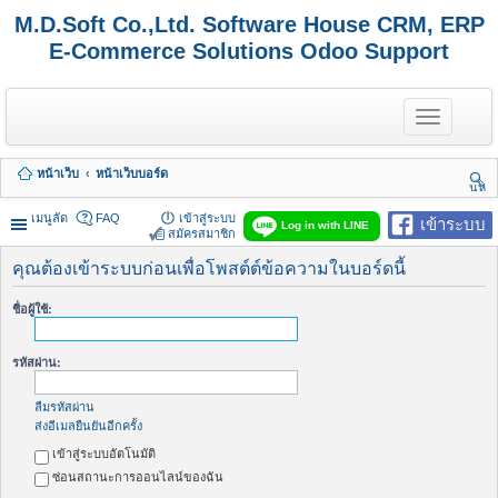
M.D.Soft Co.,Ltd. Software House CRM, ERP
E-Commerce Solutions Odoo Support
T
o
g
g
หน้าเว็บ
หน้าเว็บบอร์ด
l
นห
e
า
n
เมนูลัด
FAQ
เข้าสู่ระบบ
เข้าระบบ
Log in with LINE
a
สมัครสมาชิก
v
i
คุณต้องเข้าระบบก่อนเพื่อโพสต์ต์ข้อความในบอร์ดนี้
g
a
ชื่อผู้ใช้:
t
i
o
รหัสผ่าน:
n
ลืมรหัสผ่าน
ส่งอีเมลยืนยันอีกครั้ง
เข้าสู่ระบบอัตโนมัติ
ซ่อนสถานะการออนไลน์ของฉัน