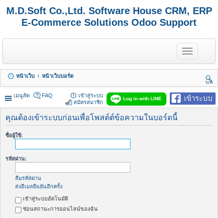
M.D.Soft Co.,Ltd. Software House CRM, ERP
E-Commerce Solutions Odoo Support
T
o
g
g
หน้าเว็บ
หน้าเว็บบอร์ด
l
นห
e
า
n
เมนูลัด
FAQ
เข้าสู่ระบบ
เข้าระบบ
Log in with LINE
a
สมัครสมาชิก
v
i
คุณต้องเข้าระบบก่อนเพื่อโพสต์ต์ข้อความในบอร์ดนี้
g
a
ชื่อผู้ใช้:
t
i
o
รหัสผ่าน:
n
ลืมรหัสผ่าน
ส่งอีเมลยืนยันอีกครั้ง
เข้าสู่ระบบอัตโนมัติ
ซ่อนสถานะการออนไลน์ของฉัน