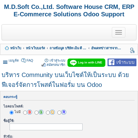
M.D.Soft Co.,Ltd. Software House CRM, ERP
E-Commerce Solutions Odoo Support
T
o
g
g
หน้าเว็บ
หน้าเว็บบอร์ด
ถามข้อมูล บริษัท เอ็ม ดี ซอฟต์ จำกัด
อัพเดทข่าวสารจากทางบริษัท
l
นห
e
า
n
เมนูลัด
FAQ
เข้าสู่ระบบ
เข้าระบบ
Log in with LINE
a
สมัครสมาชิก
v
บริหาร Community บนเว็บไซต์ให้เป็นระบบ ด้วย
i
g
a
ฟีเจอร์จัดการโพสต์ในฟอรั่ม บน Odoo
t
i
o
ตอบกระทู้
n
ไอคอนโพสต์:
ไม่มี
ชื่อผู้ใช้:
หัวข้อ: