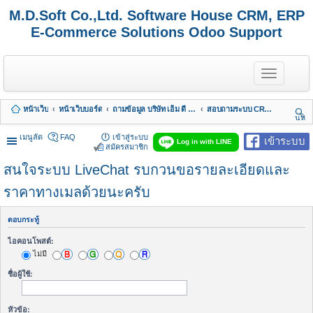
M.D.Soft Co.,Ltd. Software House CRM, ERP
E-Commerce Solutions Odoo Support
T
o
g
g
หน้าเว็บ
หน้าเว็บบอร์ด
ถามข้อมูล บริษัท เอ็ม ดี ซอฟต์ จำกัด
สอบถามระบบ CRM - LiveChat - HelpDesk
l
นห
e
า
n
เมนูลัด
FAQ
เข้าสู่ระบบ
เข้าระบบ
Log in with LINE
a
สมัครสมาชิก
v
สนใจระบบ LiveChat รบกวนขอรายละเอียดและ
i
g
a
ราคาทางเมลด้วยนะครับ
t
i
o
ตอบกระทู้
n
ไอคอนโพสต์:
ไม่มี
ชื่อผู้ใช้:
หัวข้อ: