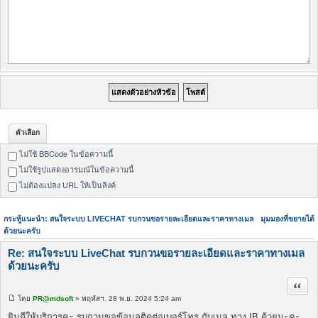
ตัวเลือก
ไม่ใช้ BBCode ในข้อความนี้
ไม่ใช้รูปแสดงอารมณ์ในข้อความนี้
ไม่ต้องแปลง URL ให้เป็นลิงค์
กระทู้แนะนำ: สนใจระบบ LIVECHAT รบกวนขอรายละเอียดและราคาทางเมล
มุมมองที่ขยายได้
ด้วยนะครับ
Re: สนใจระบบ LiveChat รบกวนขอรายละเอียดและราคาทางเมล
ด้วยนะครับ
อ้างค
โดย
PR@mdsoft
» พฤหัสฯ. 28 พ.ย. 2024 5:24 am
โ
พ
ยินดีให้บริการคะ รบกวนขอข้อมูลติดต่อเบอร์โทร กับเมล ทาง IB ด้วยนะคะ