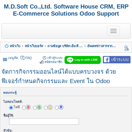
M.D.Soft Co.,Ltd. Software House CRM, ERP
E-Commerce Solutions Odoo Support
T
o
g
g
หน้าเว็บ
หน้าเว็บบอร์ด
ถามข้อมูล บริษัท เอ็ม ดี ซอฟต์ จำกัด
อัพเดทข่าวสารจากทางบริษัท
l
นห
e
า
n
เมนูลัด
FAQ
เข้าสู่ระบบ
เข้าระบบ
Log in with LINE
a
สมัครสมาชิก
v
จัดการกิจกรรมออนไลน์ได้แบบครบวงจร ด้วย
i
g
a
ฟีเจอร์กำหนดกิจกรรมและ Event ใน Odoo
t
i
o
ตอบกระทู้
n
ไอคอนโพสต์:
ไม่มี
ชื่อผู้ใช้:
หัวข้อ: