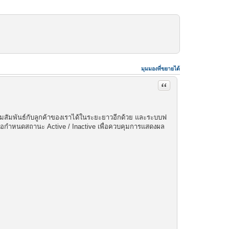
มุมมองที่ขยายได้
อ้างคำพูด mdsoft-sup
ละความสัมพันธ์กับลูกค้าของเราได้ในระยะยาวอีกด้วย และระบบฟ
 หรือกำหนดสถานะ Active / Inactive เพื่อควบคุมการแสดงผล