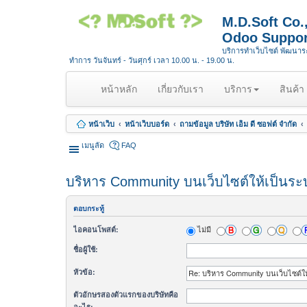
M.D.Soft Co
Odoo Suppor
บริการทำเว็บไซต์ พัฒนา
ทำการ วันจันทร์ - วันศุกร์ เวลา 10.00 น. - 19.00 น.
(
หน้าหลัก
เกี่ยวกับเรา
บริการ
สินค้า
c
u
หน้าเว็บ
หน้าเว็บบอร์ด
ถามข้อมูล บริษัท เอ็ม ดี ซอฟต์ จำกัด
r
r
เมนูลัด
FAQ
e
n
บริหาร Community บนเว็บไซต์ให้เป็นระ
t
)
ตอบกระทู้
ไม่มี
ไอคอนโพสต์:
ชื่อผู้ใช้:
หัวข้อ:
ตัวอักษรสองตัวแรกของบริษัทคือ
อะไร: