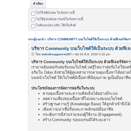
ตัวเลือก
ไม่ใช้ BBCode ในข้อความนี้
ไม่ใช้รูปแสดงอารมณ์ในข้อความนี้
ไม่ต้องแปลง URL ให้เป็นลิงค์
กระทู้แนะนำ: บริหาร COMMUNITY บนเว็บไซต์ให้เป็นระบบ ด้วยฟีเจอร์จัด
บริหาร Community บนเว็บไซต์ให้เป็นระบบ ด้วยฟีเจ
โดย
mdsoft-support-m207
» พุธ 04 มี.ค. 2026 5:18 pm
โ
พ
บริหาร Community บนเว็บไซต์ให้เป็นระบบ ด้วยฟีเจอร์จัดก
ส
เราอาจคุ้นเคยกับฟอรั่มบนเว็บไซต์ แต่รู้ไหมว่าฟอรั่มไม่ใช่แค
ต์
อรั่มใน Odoo ยังช่วยให้ผู้ดูแลสามารถควบคุมเนื้อหาได้อย่า
บนหน้าเว็บไซต์ ให้เว็บไซต์มีเนื้อหาที่มีคุณภาพ ดูเป็นมืออ
ประโยชน์ของการจัดการฟอรั่มในระบบ
ควบคุมเนื้อหาและความคิดเห็นได้อย่างมีระบบ
ลดความเสี่ยงของเนื้อหาที่ไม่เหมาะสมบนเว็บไซต์
สร้างฐานความรู้ (Knowledge Base) ให้ลูกค้าเข้าถึงได้
เพิ่มความน่าเชื่อถือและภาพลักษณ์มืออาชีพ
กระตุ้นการมีส่วนร่วมของผู้ใช้งาน (Engagement)
สร้าง Community รอบแบรนด์ได้ระยะยาว