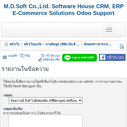
M.D.Soft Co.,Ltd. Software House CRM, ERP
E-Commerce Solutions Odoo Support
T
o
g
g
หน้าเว็บ
หน้าเว็บบอร์ด
ถามข้อมูล บริษัท เอ็ม ดี ซอฟต์ จำกัด
อัพเดทข่าวสารจากทางบริษัท
l
นห
e
า
n
เมนูลัด
FAQ
เข้าสู่ระบบ
เข้าระบบ
Log in with LINE
a
สมัครสมาชิก
v
รายงานในข้อความ
i
g
a
t
ใช้ฟอร์มนี้เพื่อรายงานโพสที่เลือกไปยัง moderators และ admin. การรายงานควรจะ
i
ใช้เมื่อโพสทำผิดกฎเท่านั้น.
o
n
เหตุผล:
เหตุผลเพิ่มเติม:
สามารถปล่อยเป็นค่าว่าง (ไม่ต้องกรอกก็ได้)