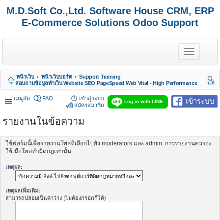
M.D.Soft Co.,Ltd. Software House CRM, ERP
E-Commerce Solutions Odoo Support
T
o
g
g
หน้าเว็บ
หน้าเว็บบอร์ด
Support Training
l
สอบถามข้อมูลทำเว็บ Website SEO PageSpeed Web Vital - High Performance
นห
e
า
n
เมนูลัด
FAQ
เข้าสู่ระบบ
เข้าระบบ
Log in with LINE
a
สมัครสมาชิก
v
i
รายงานในข้อความ
g
a
t
ใช้ฟอร์มนี้เพื่อรายงานโพสที่เลือกไปยัง moderators และ admin. การรายงานควรจะ
i
ใช้เมื่อโพสทำผิดกฎเท่านั้น.
o
n
เหตุผล:
เหตุผลเพิ่มเติม:
สามารถปล่อยเป็นค่าว่าง (ไม่ต้องกรอกก็ได้)