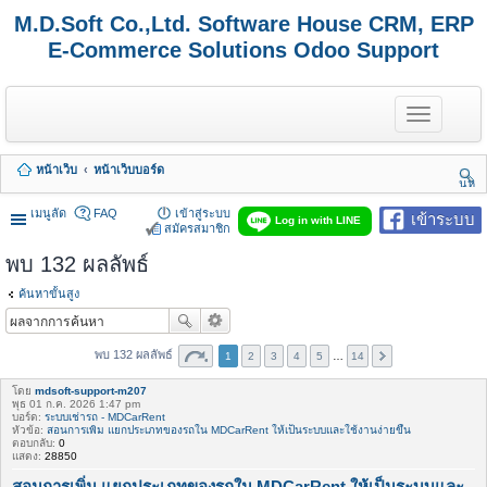
M.D.Soft Co.,Ltd. Software House CRM, ERP
E-Commerce Solutions Odoo Support
T
o
g
g
หน้าเว็บ
หน้าเว็บบอร์ด
l
นห
e
า
n
เมนูลัด
FAQ
เข้าสู่ระบบ
เข้าระบบ
Log in with LINE
a
สมัครสมาชิก
v
พบ 132 ผลลัพธ์
i
g
a
ค้นหาขั้นสูง
t
i
o
พบ 132 ผลลัพธ์
1
2
3
4
5
…
14
n
โดย
mdsoft-support-m207
พุธ 01 ก.ค. 2026 1:47 pm
บอร์ด:
ระบบเช่ารถ - MDCarRent
หัวข้อ:
สอนการเพิ่ม แยกประเภทของรถใน MDCarRent ให้เป็นระบบและใช้งานง่ายขึ้น
ตอบกลับ:
0
แสดง:
28850
สอนการเพิ่ม แยกประเภทของรถใน MDCarRent ให้เป็นระบบและ