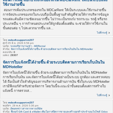
ใช้งานง่ายขึ้น
ื สอนการเพิ่มประเภทของรถใน MDCarRent ให้เป็นระบบและใช้งานง่ายขึ้น
การจัดประเภทของรถในระบบถือเป็นพื้นฐานสำคัญที่ช่วยให้การบริหารข้อมูล
รถแต่ละคันมีความชัดเจนมากขึ้น ไม่ว่าจะเป็นรถเก๋ง รถกระบะ รถตู้ หรือรถ
ประเภทอื่น ๆ การกำหนดประเภทให้ถูกต้องตั้งแต่ต้น จะช่วยให้การใช้งานใน
ขั้นตอนต่อ ๆ ไปสะดวกมากขึ้น แล...
ไปที่กระทู้
โดย
mdsoft-support-m207
ศุกร์ 05 มิ.ย. 2026 6:58 pm
บอร์ด:
ระบบบริหารงานเช่า - MDRental
หัวข้อ:
จัดการใบแจ้งหนี้ได้ง่ายขึ้น ด้วยระบบติดตามการเรียกเก็บเงินใน MDHoteller
ตอบกลับ:
0
แสดง:
28307
จัดการใบแจ้งหนี้ได้ง่ายขึ้น ด้วยระบบติดตามการเรียกเก็บเงินใน
MDHoteller
จัดการใบแจ้งหนี้ได้ง่ายขึ้น ด้วยระบบติดตามการเรียกเก็บเงินใน MDHoteller
การเรียกเก็บเงิน และจัดการใบแจ้งหนี้ได้อย่างเป็นระบบ ถูกต้อง และตรวจสอบ
ได้ ถือเป็นหัวใจสำคัญของการบริหารงานด้านการเงิน ซึ่งในระบบ MDHoteller
เรามีฟีเจอร์สำหรับช่วยจัดการ โดยวันนี้จะแนะนำขั้นตอนตั้งแต่การสร้างใบ
แจ้งหนี้ การตรวจส...
ไปที่กระทู้
โดย
mdsoft-support-m207
พฤหัสฯ. 28 พ.ค. 2026 5:36 pm
บอร์ด:
อัพเดทข่าวสารจากทางบริษัท
หัวข้อ:
ฟีเจอร์ Gift Card & eWallet เพิ่มโอกาสปิดการขายและสร้างลูกค้าประจำบนเว็บไซต์ Odoo