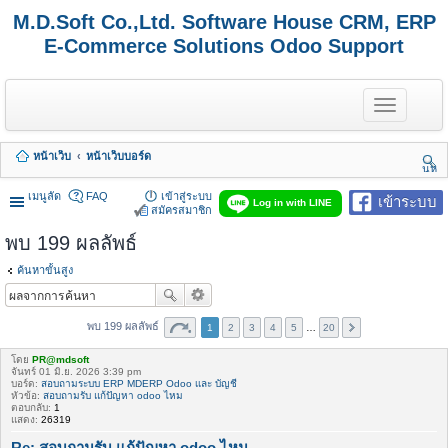
M.D.Soft Co.,Ltd. Software House CRM, ERP
E-Commerce Solutions Odoo Support
T
o
g
g
หน้าเว็บ
หน้าเว็บบอร์ด
l
นห
e
า
n
เมนูลัด
FAQ
เข้าสู่ระบบ
เข้าระบบ
Log in with LINE
a
สมัครสมาชิก
v
พบ 199 ผลลัพธ์
i
g
a
ค้นหาขั้นสูง
t
i
o
พบ 199 ผลลัพธ์
1
2
3
4
5
…
20
n
โดย
PR@mdsoft
จันทร์ 01 มิ.ย. 2026 3:39 pm
บอร์ด:
สอบถามระบบ ERP MDERP Odoo เเละ บัญชี
หัวข้อ:
สอบถามรับ แก้ปัญหา odoo ไหม
ตอบกลับ:
1
แสดง:
26319
Re: สอบถามรับ แก้ปัญหา odoo ไหม