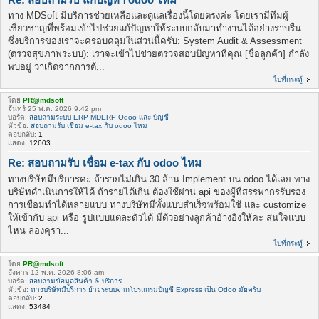
ทาง MDSoft มีบริการช่วยเหลือและดูแลเรื่องนี้โดยตรงค่ะ โดยเรามีทีมผู้
เชี่ยวชาญที่พร้อมเข้าไปช่วยแก้ปัญหาให้ระบบกลับมาทำงานได้อย่างราบรื่น
ซึ่งบริการของเราจะครอบคลุมในส่วนนี้ครับ: System Audit & Assessment
(ตรวจสุขภาพระบบ): เราจะเข้าไปช่วยตรวจสอบปัญหาที่คุณ [ชื่อลูกค้า] กำลัง
พบอยู่ ว่าเกิดจากการตั...
ไปที่กระทู้
โดย
PR@mdsoft
จันทร์ 25 พ.ค. 2026 9:42 pm
บอร์ด:
สอบถามระบบ ERP MDERP Odoo เเละ บัญชี
หัวข้อ:
สอบถามรับ เชื่อม e-tax กับ odoo ไหม
ตอบกลับ:
1
แสดง:
12603
Re: สอบถามรับ เชื่อม e-tax กับ odoo ไหม
ทางบริษัทมีบริการค่ะ ถ้ารายไม่เกิน 30 ล้าน Implement บน odoo ได้เลย ทาง
บริษัทดำเนินการให้ได้ ถ้ารายได้เกิน ต้องใช้ผ่าน api ของผู้ที่สรรพากรรับรอง
การเชื่อมทำได้หลายแบบ ทางบริษัทมีทั้งแบบสำเร็จพร้อมใช้ และ customize
ให้เข้ากับ api หรือ รูปแบบแต่ละตัวได้ มีตัวอย่างลูกค้าอ้างอิงให้คะ สนใจแบบ
ไหน ลองคุรา...
ไปที่กระทู้
โดย
PR@mdsoft
อังคาร 12 พ.ค. 2026 8:06 am
บอร์ด:
สอบถามข้อมูลสินค้า & บริการ
หัวข้อ:
ทางบริษัทมีบริการ ย้ายระบบจากโปรแกรมบัญชี Express เป็น Odoo มั๊ยครับ
ตอบกลับ:
2
แสดง:
53484