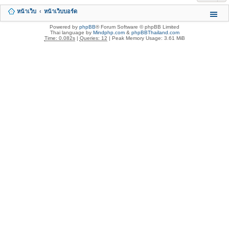
หน้าเว็บ
หน้าเว็บบอร์ด
Powered by
phpBB
® Forum Software © phpBB Limited
Thai language by
Mindphp.com
&
phpBBThailand.com
Time: 0.082s
|
Queries: 12
| Peak Memory Usage: 3.61 MiB