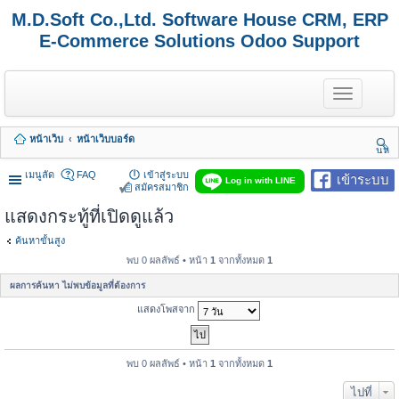
M.D.Soft Co.,Ltd. Software House CRM, ERP
E-Commerce Solutions Odoo Support
T
o
g
g
หน้าเว็บ
หน้าเว็บบอร์ด
l
นห
e
า
n
เมนูลัด
FAQ
เข้าสู่ระบบ
เข้าระบบ
Log in with LINE
a
สมัครสมาชิก
v
แสดงกระทู้ที่เปิดดูแล้ว
i
g
a
ค้นหาขั้นสูง
t
พบ 0 ผลลัพธ์ • หน้า
1
จากทั้งหมด
1
i
o
ผลการค้นหา ไม่พบข้อมูลที่ต้องการ
n
แสดงโพสจาก
พบ 0 ผลลัพธ์ • หน้า
1
จากทั้งหมด
1
ไปที่