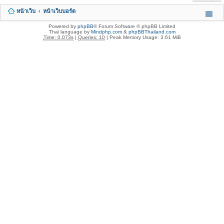
หน้าเว็บ
หน้าเว็บบอร์ด
Powered by
phpBB
® Forum Software © phpBB Limited
Thai language by
Mindphp.com
&
phpBBThailand.com
Time: 0.073s
|
Queries: 10
| Peak Memory Usage: 3.61 MiB