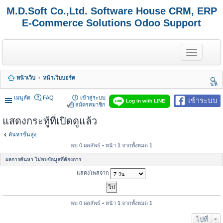
M.D.Soft Co.,Ltd. Software House CRM, ERP
E-Commerce Solutions Odoo Support
T
o
g
g
หน้าเว็บ
หน้าเว็บบอร์ด
l
นห
e
า
n
เมนูลัด
FAQ
เข้าสู่ระบบ
เข้าระบบ
Log in with LINE
a
สมัครสมาชิก
v
แสดงกระทู้ที่เปิดดูแล้ว
i
g
a
ค้นหาขั้นสูง
t
พบ 0 ผลลัพธ์ • หน้า
1
จากทั้งหมด
1
i
o
ผลการค้นหา ไม่พบข้อมูลที่ต้องการ
n
แสดงโพสจาก
พบ 0 ผลลัพธ์ • หน้า
1
จากทั้งหมด
1
ไปที่