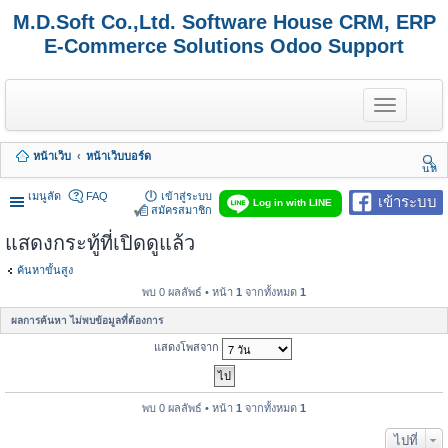
M.D.Soft Co.,Ltd. Software House CRM, ERP
E-Commerce Solutions Odoo Support
T
o
g
g
หน้าเว็บ
หน้าเว็บบอร์ด
l
นห
e
า
n
เมนูลัด
FAQ
เข้าสู่ระบบ
เข้าระบบ
Log in with LINE
a
สมัครสมาชิก
v
แสดงกระทู้ที่เปิดดูแล้ว
i
g
a
ค้นหาขั้นสูง
t
พบ 0 ผลลัพธ์ • หน้า
1
จากทั้งหมด
1
i
o
ผลการค้นหา ไม่พบข้อมูลที่ต้องการ
n
แสดงโพสจาก
พบ 0 ผลลัพธ์ • หน้า
1
จากทั้งหมด
1
ไปที่