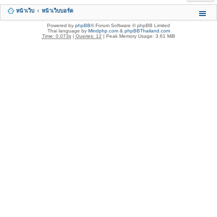
หน้าเว็บ
หน้าเว็บบอร์ด
Powered by
phpBB
® Forum Software © phpBB Limited
Thai language by
Mindphp.com
&
phpBBThailand.com
Time: 0.073s
|
Queries: 12
| Peak Memory Usage: 3.61 MiB