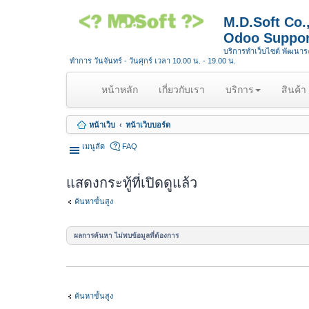
M.D.Soft Co
Odoo Suppor
บริการทำเว็บไซต์ พัฒนา
ทำการ วันจันทร์ - วันศุกร์ เวลา 10.00 น. - 19.00 น.
(
หน้าหลัก
เกี่ยวกับเรา
บริการ
สินค้า
c
u
หน้าเว็บ
หน้าเว็บบอร์ด
r
r
เมนูลัด
FAQ
e
n
แสดงกระทู้ที่เปิดดูแล้ว
t
)
ค้นหาขั้นสูง
ผลการค้นหา ไม่พบข้อมูลที่ต้องการ
ค้นหาขั้นสูง