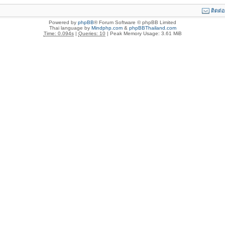
ติดต่
Powered by
phpBB
® Forum Software © phpBB Limited
Thai language by
Mindphp.com
&
phpBBThailand.com
Time: 0.094s
|
Queries: 10
| Peak Memory Usage: 3.61 MiB