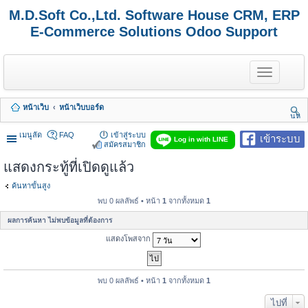
M.D.Soft Co.,Ltd. Software House CRM, ERP
E-Commerce Solutions Odoo Support
T
o
g
g
หน้าเว็บ
หน้าเว็บบอร์ด
l
นห
e
า
n
เมนูลัด
FAQ
เข้าสู่ระบบ
เข้าระบบ
Log in with LINE
a
สมัครสมาชิก
v
แสดงกระทู้ที่เปิดดูแล้ว
i
g
a
ค้นหาขั้นสูง
t
พบ 0 ผลลัพธ์ • หน้า
1
จากทั้งหมด
1
i
o
ผลการค้นหา ไม่พบข้อมูลที่ต้องการ
n
แสดงโพสจาก
พบ 0 ผลลัพธ์ • หน้า
1
จากทั้งหมด
1
ไปที่