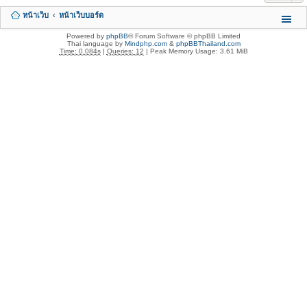
หน้าเว็บ
หน้าเว็บบอร์ด
Powered by
phpBB
® Forum Software © phpBB Limited
Thai language by
Mindphp.com
&
phpBBThailand.com
Time: 0.084s
|
Queries: 12
| Peak Memory Usage: 3.61 MiB