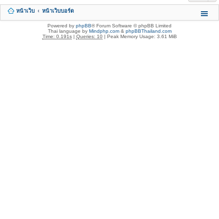
หน้าเว็บ
หน้าเว็บบอร์ด
Powered by
phpBB
® Forum Software © phpBB Limited
Thai language by
Mindphp.com
&
phpBBThailand.com
Time: 0.191s
|
Queries: 10
| Peak Memory Usage: 3.61 MiB