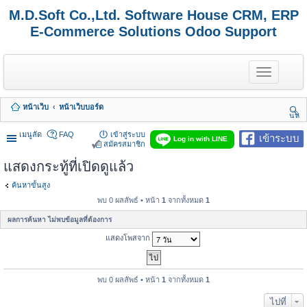
M.D.Soft Co.,Ltd. Software House CRM, ERP
E-Commerce Solutions Odoo Support
T
o
g
g
หน้าเว็บ
หน้าเว็บบอร์ด
l
นห
e
า
n
เมนูลัด
FAQ
เข้าสู่ระบบ
เข้าระบบ
Log in with LINE
a
สมัครสมาชิก
v
แสดงกระทู้ที่เปิดดูแล้ว
i
g
a
ค้นหาขั้นสูง
t
พบ 0 ผลลัพธ์ • หน้า
1
จากทั้งหมด
1
i
o
ผลการค้นหา ไม่พบข้อมูลที่ต้องการ
n
แสดงโพสจาก
พบ 0 ผลลัพธ์ • หน้า
1
จากทั้งหมด
1
ไปที่