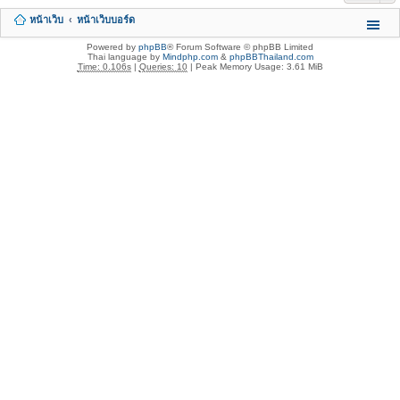
หน้าเว็บ
หน้าเว็บบอร์ด
Powered by
phpBB
® Forum Software © phpBB Limited
Thai language by
Mindphp.com
&
phpBBThailand.com
Time: 0.106s
|
Queries: 10
| Peak Memory Usage: 3.61 MiB