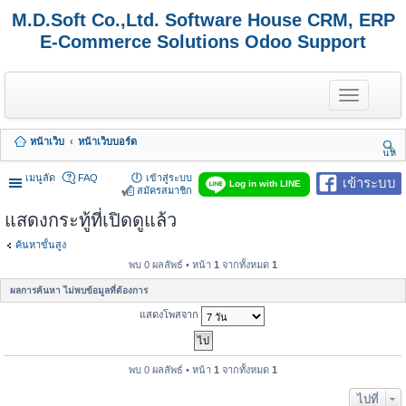
M.D.Soft Co.,Ltd. Software House CRM, ERP
E-Commerce Solutions Odoo Support
T
o
g
g
หน้าเว็บ
หน้าเว็บบอร์ด
l
นห
e
า
n
เมนูลัด
FAQ
เข้าสู่ระบบ
เข้าระบบ
Log in with LINE
a
สมัครสมาชิก
v
แสดงกระทู้ที่เปิดดูแล้ว
i
g
a
ค้นหาขั้นสูง
t
พบ 0 ผลลัพธ์ • หน้า
1
จากทั้งหมด
1
i
o
ผลการค้นหา ไม่พบข้อมูลที่ต้องการ
n
แสดงโพสจาก
พบ 0 ผลลัพธ์ • หน้า
1
จากทั้งหมด
1
ไปที่