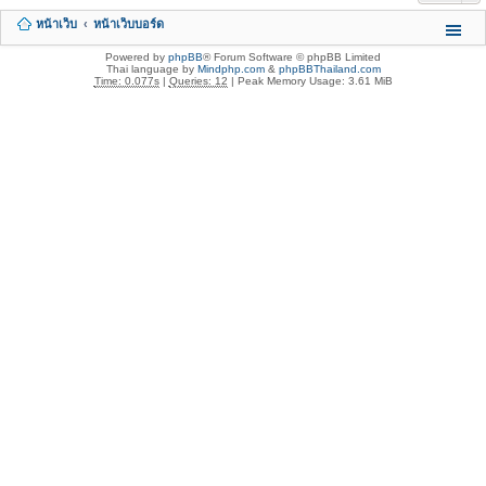
หน้าเว็บ
หน้าเว็บบอร์ด
Powered by
phpBB
® Forum Software © phpBB Limited
Thai language by
Mindphp.com
&
phpBBThailand.com
Time: 0.077s
|
Queries: 12
| Peak Memory Usage: 3.61 MiB