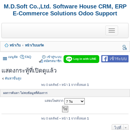
M.D.Soft Co.,Ltd. Software House CRM, ERP
E-Commerce Solutions Odoo Support
T
o
g
g
หน้าเว็บ
หน้าเว็บบอร์ด
l
นห
e
า
n
เมนูลัด
FAQ
เข้าสู่ระบบ
เข้าระบบ
Log in with LINE
a
สมัครสมาชิก
v
แสดงกระทู้ที่เปิดดูแล้ว
i
g
a
ค้นหาขั้นสูง
t
พบ 0 ผลลัพธ์ • หน้า
1
จากทั้งหมด
1
i
o
ผลการค้นหา ไม่พบข้อมูลที่ต้องการ
n
แสดงโพสจาก
พบ 0 ผลลัพธ์ • หน้า
1
จากทั้งหมด
1
ไปที่