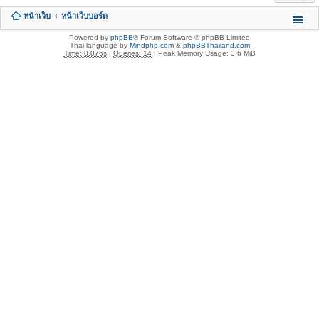
หน้าเว็บ
หน้าเว็บบอร์ด
Powered by
phpBB
® Forum Software © phpBB Limited
Thai language by
Mindphp.com
&
phpBBThailand.com
Time: 0.076s
|
Queries: 14
| Peak Memory Usage: 3.6 MiB