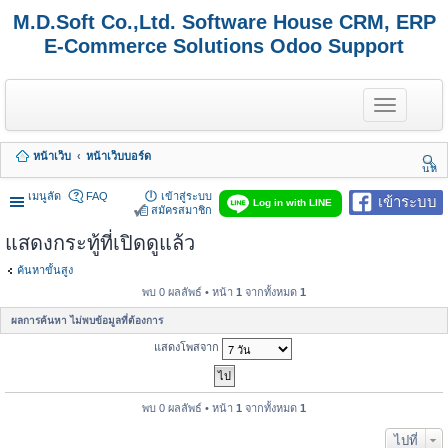
M.D.Soft Co.,Ltd. Software House CRM, ERP
E-Commerce Solutions Odoo Support
T
o
g
g
หน้าเว็บ
หน้าเว็บบอร์ด
l
นห
e
า
n
เมนูลัด
FAQ
เข้าสู่ระบบ
เข้าระบบ
Log in with LINE
a
สมัครสมาชิก
v
แสดงกระทู้ที่เปิดดูแล้ว
i
g
a
ค้นหาขั้นสูง
t
พบ 0 ผลลัพธ์ • หน้า
1
จากทั้งหมด
1
i
o
ผลการค้นหา ไม่พบข้อมูลที่ต้องการ
n
แสดงโพสจาก
พบ 0 ผลลัพธ์ • หน้า
1
จากทั้งหมด
1
ไปที่