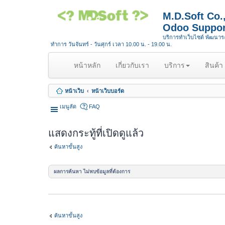
M.D.Soft Co
Odoo Suppor
บริการทำเว็บไซต์ พัฒนา
ทำการ วันจันทร์ - วันศุกร์ เวลา 10.00 น. - 19.00 น.
(
หน้าหลัก
เกี่ยวกับเรา
บริการ
สินค้า
c
u
หน้าเว็บ
หน้าเว็บบอร์ด
r
r
เมนูลัด
FAQ
e
n
แสดงกระทู้ที่เปิดดูแล้ว
t
)
ค้นหาขั้นสูง
ผลการค้นหา ไม่พบข้อมูลที่ต้องการ
ค้นหาขั้นสูง