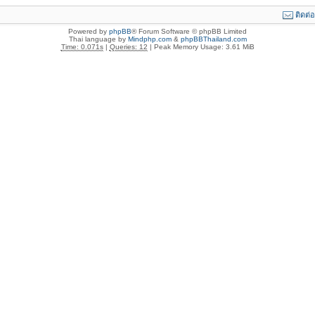
ติดต่
Powered by
phpBB
® Forum Software © phpBB Limited
Thai language by
Mindphp.com
&
phpBBThailand.com
Time: 0.071s
|
Queries: 12
| Peak Memory Usage: 3.61 MiB