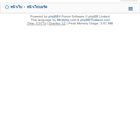
หน้าเว็บ
หน้าเว็บบอร์ด
Powered by
phpBB
® Forum Software © phpBB Limited
Thai language by
Mindphp.com
&
phpBBThailand.com
Time: 0.077s
|
Queries: 12
| Peak Memory Usage: 3.61 MiB