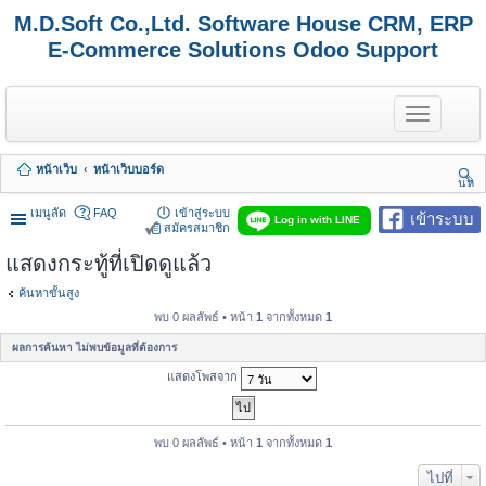
M.D.Soft Co.,Ltd. Software House CRM, ERP
E-Commerce Solutions Odoo Support
T
o
g
g
หน้าเว็บ
หน้าเว็บบอร์ด
l
นห
e
า
n
เมนูลัด
FAQ
เข้าสู่ระบบ
เข้าระบบ
Log in with LINE
a
สมัครสมาชิก
v
แสดงกระทู้ที่เปิดดูแล้ว
i
g
a
ค้นหาขั้นสูง
t
พบ 0 ผลลัพธ์ • หน้า
1
จากทั้งหมด
1
i
o
ผลการค้นหา ไม่พบข้อมูลที่ต้องการ
n
แสดงโพสจาก
พบ 0 ผลลัพธ์ • หน้า
1
จากทั้งหมด
1
ไปที่