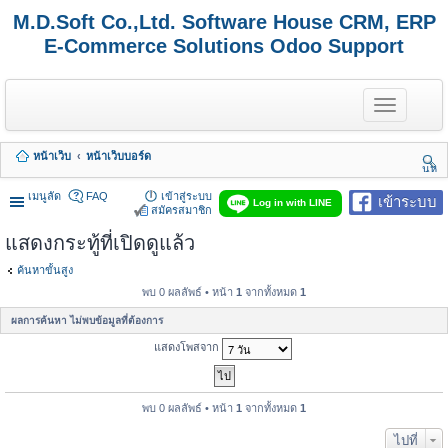
M.D.Soft Co.,Ltd. Software House CRM, ERP
E-Commerce Solutions Odoo Support
T
o
g
g
หน้าเว็บ
หน้าเว็บบอร์ด
l
นห
e
า
n
เมนูลัด
FAQ
เข้าสู่ระบบ
เข้าระบบ
Log in with LINE
a
สมัครสมาชิก
v
แสดงกระทู้ที่เปิดดูแล้ว
i
g
a
ค้นหาขั้นสูง
t
พบ 0 ผลลัพธ์ • หน้า
1
จากทั้งหมด
1
i
o
ผลการค้นหา ไม่พบข้อมูลที่ต้องการ
n
แสดงโพสจาก
พบ 0 ผลลัพธ์ • หน้า
1
จากทั้งหมด
1
ไปที่