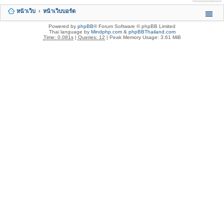
หน้าเว็บ
หน้าเว็บบอร์ด
Powered by
phpBB
® Forum Software © phpBB Limited
Thai language by
Mindphp.com
&
phpBBThailand.com
Time: 0.081s
|
Queries: 12
| Peak Memory Usage: 3.61 MiB